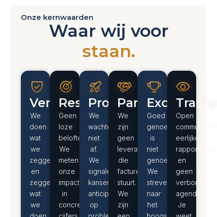
Onze kernwaarden
Waar wij voor
staan.
Vertrouwen
Resultaatgericht
Proactiviteit
Partnerschap
Excellentie
Transp
We
Geen
We
We
Goed
Open
doen
loze
wachten
zijn
genoeg
communicati
wat
beloften.
niet
geen
is
eerlijke
we
We
af.
leverancier
niet
rapportages
zeggen
meten
We
die
genoeg.
en
en
onze
signaleren
facturen
We
geen
zeggen
impact
kansen,
stuurt.
streven
verborgen
wat
in
anticiperen
We
naar
agenda’s.
we
concrete
op
zijn
het
Je
doen.
cijfers
problemen
een
hoogste
weet