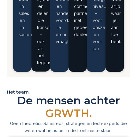
In
en
en
commerciële
niveau
altijd
sales
delen
handelen
partner
–
waar
én
die
voordat
met
voor
je
in
transparant
je
gedeelde
onszelf
aan
samenwerking.
–
erom
doelen.
en
toe
ook
vraagt.
voor
bent.
als
jou.
het
tegenvalt.
Het team
De mensen achter
GRWTH.
Geen theoretici. Salesreps, strategen en tech-experts die
weten wat het is om in de frontlinie te staan.